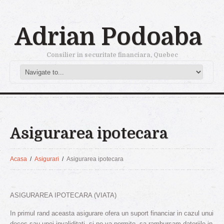
Adrian Podoaba
Consilier in securitate financiara, Quebec
Asigurarea ipotecara
Acasa
Asigurari
Asigurarea ipotecara
ASIGURAREA IPOTECARA (VIATA)
In primul rand aceasta asigurare ofera un suport financiar in cazul unui
deces sau unei invaliditati, si ne va permite sa rambursam datoriile in