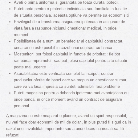
Aveti o prima uniforma si garantata pe toata durata ipotecii,
Puteti opta pentru o protectie individuala sau familiala in functie
de situatia personala, aceasta optiune va permite sa economisiti
Privilegiul de a transforma asigurarea ipotecara in asigurare de
viata fara a raspunde niciunui chestionar medical, in orice
moment
Posibilitatea de a numi un benefeciar al capitalului contractat,
ceea ce nu este posibil in cazul unui contract cu banca
Mostenitorii pot folosi capitalul in functie de prioritati: fie pot
rambursa imprumutul, sau pot folosi capitalul pentru alte situatii
poate mai urgente
Asurabilitatea este verificata complet la inceput, contrar
produselor oferite de banci care va propun un chestionar sumar
care va va lasa impresia ca sunteti admisibili fara probleme
Puteti magazina pentru o dobanda ipotecara mai avantajoasa cu
orice banca, in orice moment avand un contract de asigurare
personal
A magazina nu este neaparat o placere, avand un spirit responsabil,
nu veti face doar economii de mii de dolari, in plus puteti fi siguri ca in
cazul unei invaliditati importante sau a unui deces nu riscati sa fiti
refuzati.