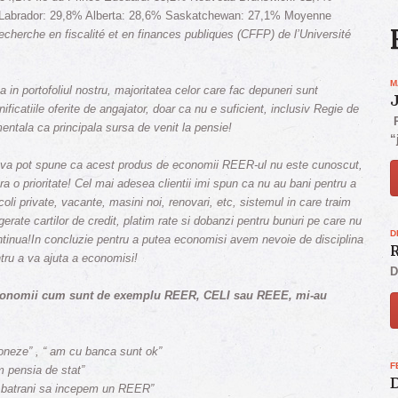
-Labrador: 29,8% Alberta: 28,6% Saskatchewan: 27,1% Moyenne
recherche en fiscalité et en finances publiques (CFFP) de l’Université
M
 in portofoliul nostru, majoritatea celor care fac depuneri sunt
nificatiile oferite de angajator, doar ca nu e suficient, inclusiv Regie de
P
tala ca principala sursa de venit la pensie!
“
r va pot spune ca acest produs de economii REER-ul nu este cunoscut,
idera o prioritate! Cel mai adesea clientii imi spun ca nu au bani pentru a
scoli private, vacante, masini noi, renovari, etc, sistemul in care traim
rate cartilor de credit, platim rate si dobanzi pentru bunuri pe care nu
D
tinua!In concluzie pentru a putea economisi avem nevoie de disciplina
R
ntru a va ajuta a economisi!
D
economii cum sunt de exemplu REER, CELI sau REEE, mi-au
oneze” , “ am cu banca sunt ok”
F
m pensia de stat”
D
a batrani sa incepem un REER”