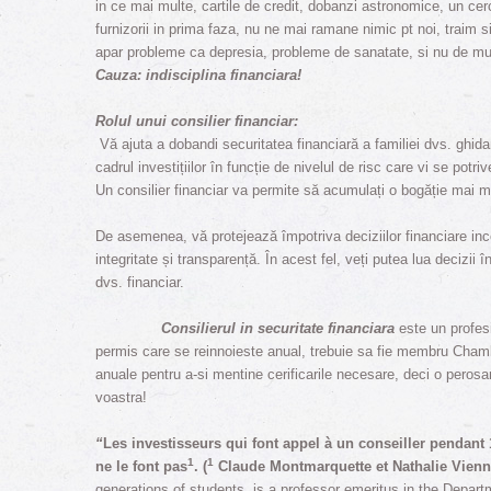
in ce mai multe, cartile de credit, dobanzi astronomice, un cer
furnizorii in prima faza, nu ne mai ramane nimic pt noi, traim 
apar probleme ca depresia, probleme de sanatate, si nu de multe
Cauza: indisciplina financiara!
Rolul unui consilier financiar:
Vă ajuta a dobandi securitatea financiară a familiei dvs. ghid
cadrul investițiilor în funcție de nivelul de risc care vi se pot
Un consilier financiar va permite să acumulați o bogăție mai m
De asemenea, vă protejează împotriva deciziilor financiare inc
integritate și transparență. În acest fel, veți putea lua decizii 
dvs. financiar.
Consilierul in securitate financiara
este un profesi
permis care se reinnoieste anual, trebuie sa fie membru Chambre
anuale pentru a-si mentine cerificarile necesare, deci o perosana
voastra!
“
Les investisseurs qui font appel à un conseiller pendant
1
1
ne le font pas
. (
Claude Montmarquette et Nathalie Vienno
generations of students, is a professor emeritus in the Depa