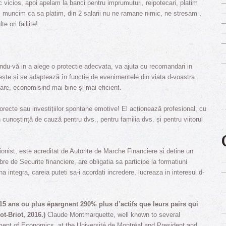
c vicios, apoi apelam la banci pentru imprumuturi, reipotecari, platim
si muncim ca sa platim, din 2 salarii nu ne ramane nimic, ne stresam ,
 ori faillite!
andu-vă in a alege o protectie adecvata, va ajuta cu recomandari in
rivește și se adaptează în funcție de evenimentele din viața d-voastra.
are, economisind mai bine și mai eficient.
orecte sau investițiilor spontane emotive! El acționează profesional, cu
în cunoștință de cauză pentru dvs., pentru familia dvs. și pentru viitorul
onist, este acreditat de Autorite de Marche Financiere si detine un
 de Securite financiere, are obligatia sa participe la formatiuni
 integra, careia puteti sa-i acordati incredere, lucreaza in interesul d-
 15 ans ou plus épargnent 290% plus d’actifs que leurs pairs qui
t-Briot, 2016.)
Claude Montmarquette, well known to several
rtment of Economics at the Université de Montréal and President and