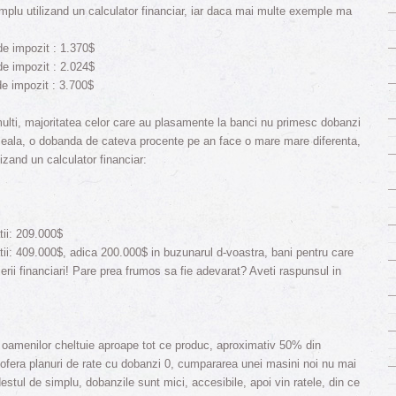
plu utilizand un calculator financiar, iar daca mai multe exemple ma
e impozit : 1.370$
e impozit : 2.024$
e impozit : 3.700$
ulti, majoritatea celor care au plasamente la banci nu primesc dobanzi
eala, o dobanda de cateva procente pe an face o mare mare diferenta,
izand un calculator financiar:
ii: 209.000$
ii: 409.000$, adica 200.000$ in buzunarul d-voastra, bani pentru care
lierii financiari! Pare prea frumos sa fie adevarat? Aveti raspunsul in
a oamenilor cheltuie aproape tot ce produc, aproximativ 50% din
e ofera planuri de rate cu dobanzi 0, cumpararea unei masini noi nu mai
destul de simplu, dobanzile sunt mici, accesibile, apoi vin ratele, din ce