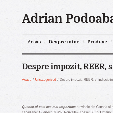
Adrian Podoab
Acasa
Despre mine
Produse
Despre impozit, REER, s
Acasa
Uncategorized
Despre impozit, REER, si indiscipl
Quebec-ul este cea mai impozitata
provincie din Canada si av
canadiene:
Québec: 37,3%,
Nouvelle-Écosse: 36,2%Ontario: 