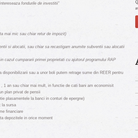
Q
intereseaza fondurile de investitii”
a
ta mai mic sau chiar retur de impozit)
entii si alocatii, sau chiar sa recastigam anumite subventii sau alocatii
in cazul cumpararii primei proprietati cu ajutorul programului RAP
uza disponibilizarii sau a unor boli putem retrage sume din REER pentru
, 1 an sau chiar mai mult, in functie de cati bani am economisit
 plan privat de pensii
tie plasamentele la banci in conturi de epergne)
t la sursa
eme financiare
ista depozitele in orice moment