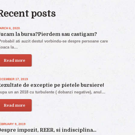
Recent posts
ARCH 6, 2020
Jucam la bursa?Pierdem sau castigam?
robabil ati auzit destul vorbindu-se despre persoane care
joaca la…
Read more
ECEMBER 17, 2019
ezultate de exceptie pe pietele bursiere!
upa un an 2018 cu turbulente ( dobanzi negative), anul…
Read more
EBRUARY 9, 2019
espre impozit, REER, si indisciplina…