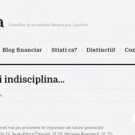
a
Consilier in securitate financiara, Quebec
Blog financiar
Stiati ca?
Distinctii!
Con
i indisciplina…
ina…
eti mai jos procentele de impozitare ale tuturor provinciilor
34,1% Île-du-Prince-Édouard: 33,2% Nouveau-Brunswick: 32,7%