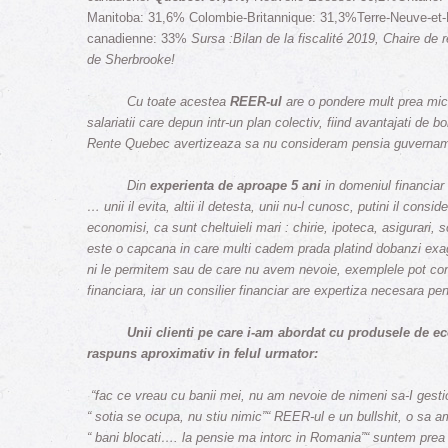
Manitoba: 31,6% Colombie-Britannique: 31,3%Terre-Neuve-et
canadienne: 33%
Sursa :Bilan de la fiscalité 2019, Chaire de 
de Sherbrooke!
Cu toate acestea
REER-ul
are o pondere mult prea mica
salariatii care depun intr-un plan colectiv, fiind avantajati de bo
Rente Quebec avertizeaza sa nu consideram pensia guvernamen
Din
experienta de aproape 5 ani
in domeniul financia
… unii il evita, altii il detesta, unii nu-l cunosc, putini il cons
economisi, ca sunt cheltuieli mari : chirie, ipoteca, asigurari, 
este o capcana in care multi cadem prada platind dobanzi exage
ni le permitem sau de care nu avem nevoie, exemplele pot con
financiara, iar un consilier financiar are expertiza necesara pe
Unii clienti pe care i-am abordat cu produsele de 
raspuns aproximativ in felul urmator:
“fac ce vreau cu banii mei, nu am nevoie de nimeni sa-I gesti
“ sotia se ocupa, nu stiu nimic”“ REER-ul e un bullshit, o sa a
“ bani blocati…. la pensie ma intorc in Romania”“ suntem pre