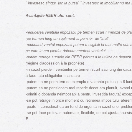
“ investesc singur, joc la bursa” “ investesc in imobiliar nu ma 
Avantajele REER-ului sunt:
-reducerea venitului impozabil pe termen scurt ( impozit de pla
-pe termen lung un supliment al pensiei de “stat”
-reducand venitul impozabil putem fi eligibili la mai multe subv
pe care le-am pierdut datorita cresterii venitului
-putem retrage sumele din REER pentru a le utiliza ca depozit 
(
régime d'accession à la propriété)
-in cazul pierderii veniturilor pe termen scurt sau lung din ca
a face fata obligatiilor financiare
-putem sa ne permitem de exemplu o vacanta prelungita 6 luni 
-putem sa ne pensionam mai repede decat am planuit, avand un
-primiti o dobanda neimpozabila pentru investitia facuta( excep
-se pot retrage in orice moment cu retinerea impozitului aferen
-poate fi considerat ca un fond de urgenta in cazul unor probl
-se pot face prelevari automate, flexibile, se pot ajusta sau s
E