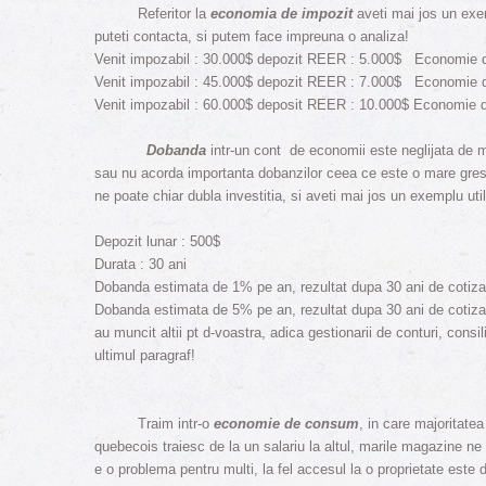
Referitor la
economia de impozit
aveti mai jos un exem
puteti contacta, si putem face impreuna o analiza!
Venit impozabil : 30.000$ depozit REER : 5.000$ Economie d
Venit impozabil : 45.000$ depozit REER : 7.000$ Economie d
Venit impozabil : 60.000$ deposit REER : 10.000$ Economie d
Dobanda
intr-un cont de economii este neglijata de m
sau nu acorda importanta dobanzilor ceea ce este o mare gres
ne poate chiar dubla investitia, si aveti mai jos un exemplu util
Depozit lunar : 500$
Durata : 30 ani
Dobanda estimata de 1% pe an, rezultat dupa 30 ani de cotizat
Dobanda estimata de 5% pe an, rezultat dupa 30 ani de cotizat
au muncit altii pt d-voastra, adica gestionarii de conturi, consi
ultimul paragraf!
Traim intr-o
economie de consum
, in care majoritate
quebecois traiesc de la un salariu la altul, marile magazine n
e o problema pentru multi, la fel accesul la o proprietate este 