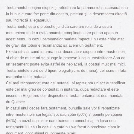
Testamentul conţine dispoziţii referitoare la patrimoniul succesoral sau
la bunurile care fac parte din acesta, precum şi la desemnarea directă
sau indirectă a legatarului.
Testamentul este o protectie juridica care are rolul de a usura
mostenirea si de a evita anumite complicatii care pot sa apara in
acest sens. In cazul persoanelor mariate impactul nu este chiar atat
de grav, dar totusi e recomandat sa avem un testament.
Exista situatii cand in urma unui deces apar dispute intre mostenitori,
si chiar de multe ori se ajunge la procese lungi si costisitoare.Asa ca
un testament poate evita astfel de neplaceri, la costuri mult mai mici.
Testamentele sunt de 3 tipuri: olograf(scris de mana), cel scris in fata
martorilor si cel notarial.
Cel mai recomandat este cel notarial, si reprezinta un act autentificat,
este cel mai greu de contestat in instanta, dupa redactare el este
inscris in Registres des dispositions testamentaires et des mandats
du Quebec.
In cazul unui deces fara testament, bunurile sale vor fi repartizate
intre mostenitorii sai legali: sot sau sotie (50%) si parintii persoanei
(50%).In cazul cuplurilor care traiesc in concubinaj, in lipsa unui
testamentului sau in cazul in care nu s-a facut o precizare clara in
document, concubinul nu primeste nimic.