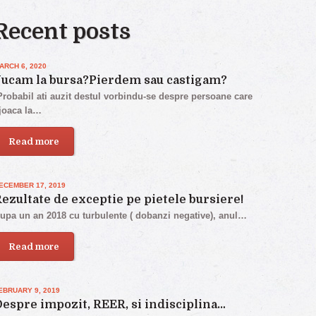
Recent posts
ARCH 6, 2020
Jucam la bursa?Pierdem sau castigam?
robabil ati auzit destul vorbindu-se despre persoane care
joaca la…
Read more
ECEMBER 17, 2019
ezultate de exceptie pe pietele bursiere!
upa un an 2018 cu turbulente ( dobanzi negative), anul…
Read more
EBRUARY 9, 2019
espre impozit, REER, si indisciplina…