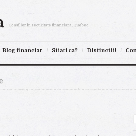
a
Consilier in securitate financiara, Quebec
Blog financiar
Stiati ca?
Distinctii!
Con
e