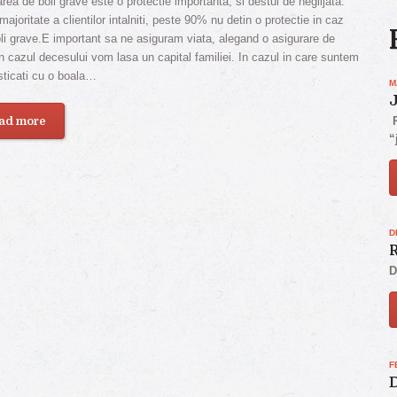
rea de boli grave este o protectie importanta, si destul de neglijata.
ajoritate a clientilor intalniti, peste 90% nu detin o protectie in caz
li grave.E important sa ne asiguram viata, alegand o asigurare de
in cazul decesului vom lasa un capital familiei. In cazul in care suntem
sticati cu o boala…
M
ad more
P
“
D
R
D
F
D