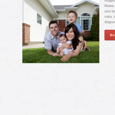
Asigura
Marea m
unui bo
viata, 
diagno
Re